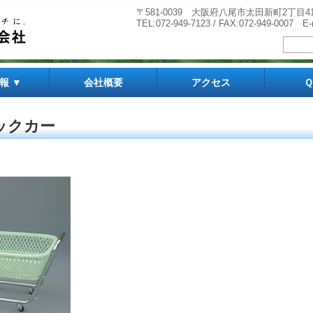
〒581-0039 大阪府八尾市太田新町2丁目4
TEL:072-949-7123 / FAX:072-949-0007 E-
報 ▼
会社概要
アクセス
サンケンラック「ク
サンケンラック「ク
用品
ィング
イド
サンケンマットシリーズ
サンケンマット情報
病室・診察室用品
離皮架（リヒカ）シリーズ
介護用品
研究用器具
試験管立シリーズ
試験管立付属品・特殊管立
検査・研究用器具
カゴシリーズ
サスティナ クッシ
サスティナプリート
サスティナ
ラブリーウェイブ
ニュースター
新型エアマット Ari
ヘルパーマット
ウェイビングスター
ハッピーウェイブ
脱衣カゴ 1段用
脱衣カゴ 2段用
脱衣カゴ 棚付
脱衣カゴ サンラッ
脱衣カゴ
脱衣カゴ かなえ
脱衣カゴ ウッディ
手洗台
麻薬金庫
ジャバラ管掛け
尿コップ立
ボトルトレー
ワンサイドリヒカ
尖足防止リヒカ
ワンタッチリヒカ
普及型リヒカ
足置台
回転式 便器ラック
マルチボックスホル
尿器掛カバー
尿器掛シリーズ
紙製ディスポ尿器用
マヨネーズビン立
管ビン立
サンケンラック「ク
試験管立（ダラム試
網バット用棚
丸カゴ
底網
積重ね金具
バイアルビン立
傾斜台
サンプルチューブ
比色管立
ボトルトレー 耐震
ポリビンラック
フラスコ立
積重ね式ビーカー
メモ板
ピペット立
三脚台
尿コップ立
角カゴ
洗浄カゴ
血液保存カゴ
（フラスコセット）
（マルチセット）
ックカー