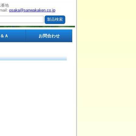
1番地
mail:
osaka@sanwakaken.co.jp
Ｑ＆Ａ
お問合わせ
ルクル」
ルクル」
ョン
a アリア
クカー
ダー
尿器掛
ルクル」
験用）
立
用
ラック