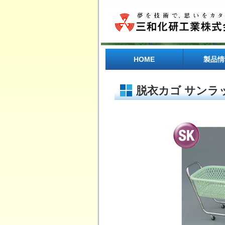
HOME
製品情
医療・介護
理化学機器
樹脂コーテ
オーダーメ
脱衣カゴ サンラ